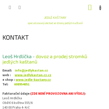
Přejít
NÁKUP
na
obsah
KOŠÍK
JEDLÉ KAŠTANY
specializovaný obchod se stromy jedlých kaštanů
KONTAKT
Leoš Hrdlička -
dovoz a prodej stromků
jedlých kaštanů
Email:
info@jedlykastan.cz
web :
www.jedlykastan.cz.cz
e shop :
www.jedle-kastany.cz
Tel:
608954051
Fakturační údaje:
(ZDE NENÍ PROVOZOVNA ANI VÝDEJ)
:
Leoš Hrdlička
Obětí 6 května 555/6
140 00 Praha 4- Krč