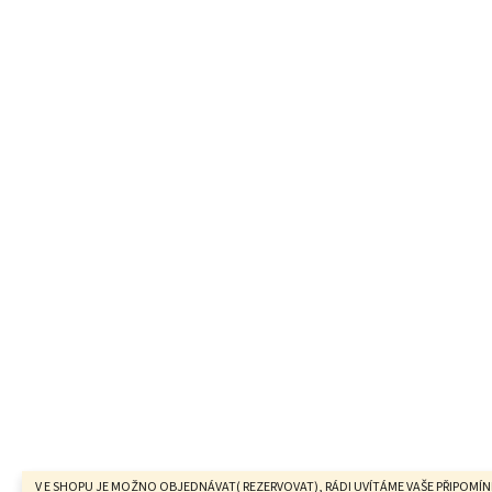
V E SHOPU JE MOŽNO OBJEDNÁVAT( REZERVOVAT), RÁDI UVÍTÁME VAŠE PŘIPOMÍN