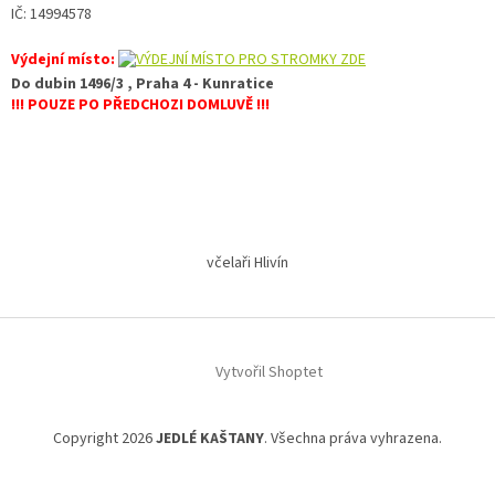
IČ: 14994578
Výdejní místo:
Do dubin 1496/3 , Praha 4 - Kunratice
!!! POUZE PO PŘEDCHOZI DOMLUVĚ !!!
Z
á
včelaři Hlivín
p
a
t
í
Vytvořil Shoptet
Copyright 2026
JEDLÉ KAŠTANY
. Všechna práva vyhrazena.