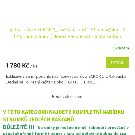
jedlý kaštan ECKOR 1,,-výška cca 40 -50 cm výška - 2
letý roubovanec ( dovoz Rakousko) - jedlý kaštan
Skladem
DETAIL
1 780 Kč
/ ks
Exkluzivně se mi podařilo nasmlouvat odrůdu ECKOR 1 z Rakouska
.Jedná se o lesní kaštan z okolí Grazu. Již po...
9
položek celkem
O
v
l
V TÉTO KATEGORII NAJDETE KOMPLETNÍ NABÍDKU
á
STROMKŮ JEDLÝCH KAŠTANŮ .
d
DŮLEŽITÉ !!!
a
Stromky je možno u mně zakoupit převážně v
c
prostokořenné formě ( pouze z jara od poloviny dubna do cca