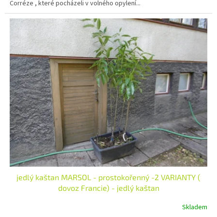
Corréze , které pocházeli v volného opylení...
jedlý kaštan MARSOL - prostokořenný -2 VARIANTY (
dovoz Francie) - jedlý kaštan
Skladem