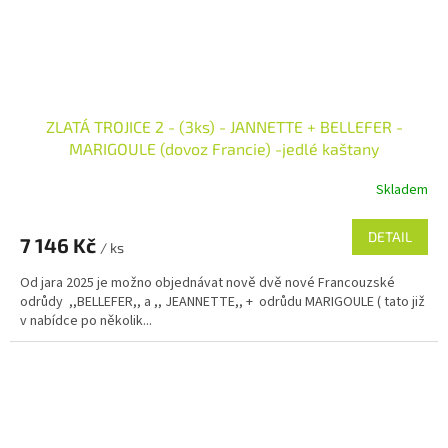
ZLATÁ TROJICE 2 - (3ks) - JANNETTE + BELLEFER -
MARIGOULE (dovoz Francie) -jedlé kaštany
Skladem
DETAIL
7 146 Kč
/ ks
Od jara 2025 je možno objednávat nově dvě nové Francouzské
odrůdy ,,BELLEFER,, a ,, JEANNETTE,, + odrůdu MARIGOULE ( tato již
v nabídce po několik...