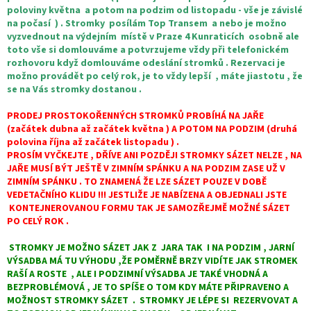
í
poloviny května a potom na podzim od listopadu - vše je závislé
p
na počasí ) . Stromky posílám Top Transem a nebo je možno
r
vyzvednout na výdejním místě v Praze 4 Kunraticích osobně ale
v
toto vše si domlouváme a potvrzujeme vždy při telefonickém
k
rozhovoru když domlouváme odeslání stromků . Rezervaci je
y
možno provádět po celý rok, je to vždy lepší , máte jiastotu , že
v
se na Vás stromky dostanou .
ý
p
PRODEJ PROSTOKOŘENNÝCH STROMKŮ PROBÍHÁ NA JAŘE
i
(začátek dubna až začátek května ) A POTOM NA PODZIM (druhá
s
polovina října až začátek listopadu ) .
u
PROSÍM VYČKEJTE , DŘÍVE ANI POZDĚJI STROMKY SÁZET NELZE , NA
JAŘE MUSÍ BÝT JEŠTĚ V ZIMNÍM SPÁNKU A NA PODZIM ZASE UŽ V
ZIMNÍM SPÁNKU . TO ZNAMENÁ ŽE LZE SÁZET POUZE V DOBĚ
VEDETAČNÍHO KLIDU !!! JESTLIŽE JE NABÍZENA A OBJEDNALI JSTE
KONTEJNEROVANOU FORMU TAK JE SAMOZŘEJMĚ MOŽNÉ SÁZET
PO CELÝ ROK .
STROMKY JE MOŽNO SÁZET JAK Z JARA TAK I NA PODZIM , JARNÍ
VÝSADBA MÁ TU VÝHODU ,ŽE POMĚRNĚ BRZY VIDÍTE JAK STROMEK
RAŠÍ A ROSTE , ALE I PODZIMNÍ VÝSADBA JE TAKÉ VHODNÁ A
BEZPROBLÉMOVÁ , JE TO SPÍŠE O TOM KDY MÁTE PŘIPRAVENO A
MOŽNOST STROMKY SÁZET . STROMKY JE LÉPE SI REZERVOVAT A