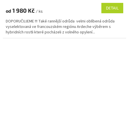
DETAIL
1 980 Kč
od
/ ks
DOPORUČUJEME !!! Také rannější odrůda velmi oblíbená odrůda
vyselektovaná ve francouzském regiónu Ardeche výběrem s
hybridních rostli které pocházeli z volného opylení...