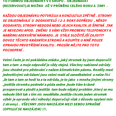
TO FORMOU OBJEDNÁVKY V E SHOPU . OBJEDNÁVAT
(REZERVOVAT)JE MOŽNO JIŽ V PRŮBĚHU CELÉHO ROKU A ZIMY .
KAŽDOU OBJEDNÁVKU POTVRZUJI A KONZULTUJI ZPĚTNĚ . STROMY
SE OBJEDNÁVAJÍ U DODAVATELŮ I 2-3 ROKY DOPŘEDU , NĚKDY
DODAVATEL STROMY NEDODÁ NEBO JEJICH KVALITA JE ŠPATNÁ ,TAK
JE NEVEZMU APOD. ZMĚNU S VÁMI VŽDY PROBERU TELEFONICKY A
NABÍDNU ADEKVÁTNÍ NÁHRADU. JE STÁLE SLOŽITĚJŠÍ ZAJISTIT
DOVOZ TĚCHTO KRÁSNÝCH STROMŮ A KOUPÍTE U MNĚ POUZE
OPRAVDU PRVOTŘÍDNÍ KVALITU . PROSÍM MĚJTE PRO TOTO
POCHOPENÍ .
Velmi často je mi pokládána otázka ,jaký stromek by jsem doporučil
tam a tam a moje odpověď je vždy stejná. Všechny nabízené odrůdy
jsou vhodné pro pěstování v našem klimatickém pásmu. Rozdíly mezi
jednotlivými odrůdami jsou velmi malé až zanedbatelné a nelze říci
,že tam a tam se hodí ta a ta odrůda, je to jako s mnoha jinými stromy
,jestliže stromku podnebí a půda sedne ,bude Vám krásně
prosperovat a plodit a jestliže tam bude nějaký problém ,který se mu
nebude líbit tak s tím nic neuděláte.Jestliže chcete jeden stromek
výběr je opravdu věcí náhody( doporučuji však z důvodu opylení min
2 stromy) . VŠECHNY JSOU NAVZÁJEM MEZI SEBOU SPRAŠNÉ
(OPYLUJÍ SE NAVZÁJEM) !!!.