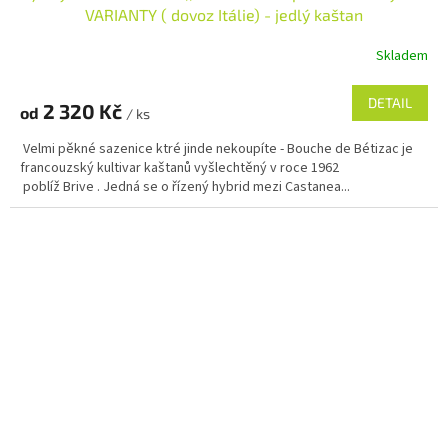
VARIANTY ( dovoz Itálie) - jedlý kaštan
Skladem
DETAIL
2 320 Kč
od
/ ks
Velmi pěkné sazenice ktré jinde nekoupíte - Bouche de Bétizac je
francouzský kultivar kaštanů vyšlechtěný v roce 1962
poblíž Brive . Jedná se o řízený hybrid mezi Castanea...