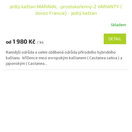
jedlý kaštan MARAVAL -prostokořenný-2 VARIANTY-(
dovoz Francie) - jedlý kaštan
Skladem
DETAIL
1 980 Kč
od
/ ks
Rannější odrůda a velmi oblíbená odrůda přírodního hybridního
kaštanu křížence mezi evropským kaštanem ( Castanea sativa ) a
japonským ( Castanea...