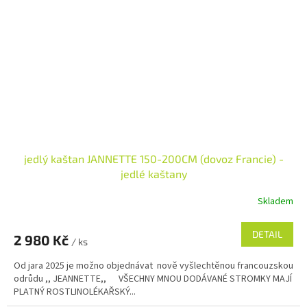
jedlý kaštan JANNETTE 150-200CM (dovoz Francie) -
jedlé kaštany
Skladem
DETAIL
2 980 Kč
/ ks
Od jara 2025 je možno objednávat nově vyšlechtěnou francouzskou
odrůdu ,, JEANNETTE,, VŠECHNY MNOU DODÁVANÉ STROMKY MAJÍ
PLATNÝ ROSTLINOLÉKAŘSKÝ...