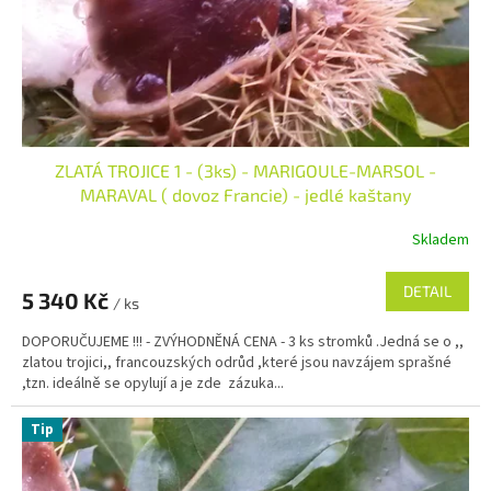
d
u
k
t
ů
ZLATÁ TROJICE 1 - (3ks) - MARIGOULE-MARSOL -
MARAVAL ( dovoz Francie) - jedlé kaštany
Skladem
DETAIL
5 340 Kč
/ ks
DOPORUČUJEME !!! - ZVÝHODNĚNÁ CENA - 3 ks stromků .Jedná se o ,,
zlatou trojici,, francouzských odrůd ,které jsou navzájem sprašné
,tzn. ideálně se opylují a je zde zázuka...
Tip