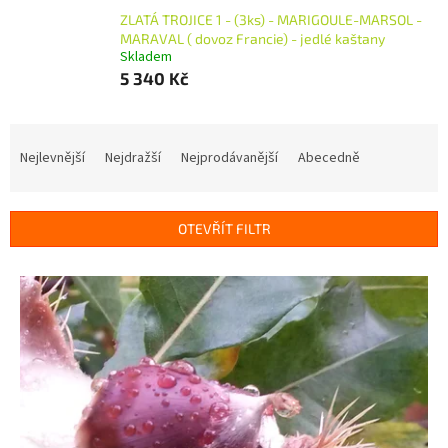
ZLATÁ TROJICE 1 - (3ks) - MARIGOULE-MARSOL -
MARAVAL ( dovoz Francie) - jedlé kaštany
Skladem
5 340 Kč
Ř
a
Nejlevnější
Nejdražší
Nejprodávanější
Abecedně
z
e
n
OTEVŘÍT FILTR
í
p
V
r
ý
o
p
d
i
u
s
k
p
t
r
ů
o