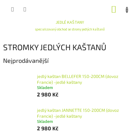
Přejít
NÁKUP
na
obsah
KOŠÍK
JEDLÉ KAŠTANY
specializovaný obchod se stromy jedlých kaštanů
STROMKY JEDLÝCH KAŠTANŮ
Nejprodávanější
jedlý kaštan BELLEFER 150-200CM (dovoz
Francie) -jedlé kaštany
Skladem
2 980 Kč
jedlý kaštan JANNETTE 150-200CM (dovoz
Francie) -jedlé kaštany
Skladem
2 980 Kč