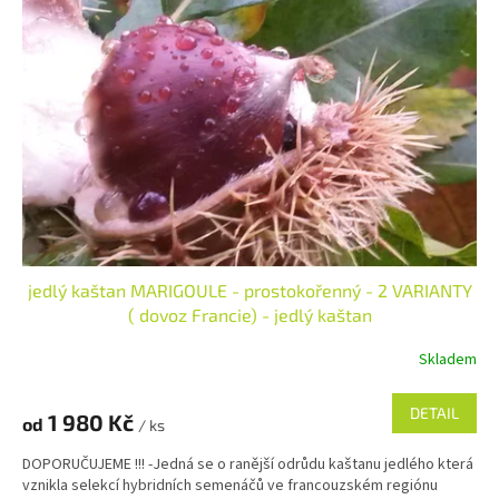
jedlý kaštan MARIGOULE - prostokořenný - 2 VARIANTY
( dovoz Francie) - jedlý kaštan
Skladem
DETAIL
1 980 Kč
od
/ ks
DOPORUČUJEME !!! -Jedná se o ranější odrůdu kaštanu jedlého která
vznikla selekcí hybridních semenáčů ve francouzském regiónu