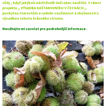
vždy , když jakýkoli návštěvník Vaši obec navštíví. V rámci
projektu ,, VÝSADBA KAŠTANOVNÍKU V ČECHÁCH ,,
poskytnu starostům a radním součinnost a zkušenosti s
výsadbou tohoto krásného stromu.
Neváhejte mi zavolat pro podrobnější informace .