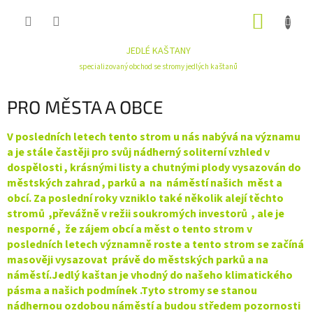
Přejít
NÁKUP
na
obsah
KOŠÍK
JEDLÉ KAŠTANY
specializovaný obchod se stromy jedlých kaštanů
PRO MĚSTA A OBCE
V posledních letech tento strom u nás nabývá na významu
a je stále častěji pro svůj nádherný soliterní vzhled v
dospělosti , krásnými listy a chutnými plody vysazován do
městských zahrad , parků a na náměstí našich měst a
obcí. Za poslední roky vzniklo také několik alejí těchto
stromů ,převážně v režii soukromých investorů , ale je
nesporné , že zájem obcí a měst o tento strom v
posledních letech významně roste a tento strom se začíná
masověji vysazovat právě do městských parků a na
náměstí.Jedlý kaštan je vhodný do našeho klimatického
pásma a našich podmínek .Tyto stromy se stanou
nádhernou ozdobou náměstí a budou středem pozornosti