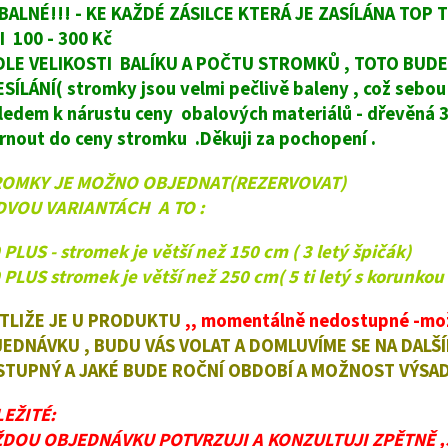
!BALNÉ!!! - KE KAŽDÉ ZÁSILCE KTERÁ JE ZASÍLÁNA TO
I 100 - 300 Kč
LE VELIKOSTI BALÍKU A POČTU STROMKŮ , TOTO BUD
SÍLÁNÍ( stromky jsou velmi pečlivě baleny , což sebou 
ledem k nárustu ceny obalových materiálů - dřevěná 3 
rnout do ceny stromku .Děkuji za pochopení .
ROMKY JE MOŽNO OBJEDNAT(REZERVOVAT)
DVOU VARIANTÁCH A TO :
 PLUS - stromek je větší než 150 cm ( 3 letý špičák)
 PLUS stromek je větší než 250 cm( 5 ti letý s korunkou 
TLIŽE JE U PRODUKTU
,, momentálně nedostupné -mož
EDNÁVKU , BUDU VÁS VOLAT A DOMLUVÍME SE NA DAL
TUPNÝ A JAKÉ BUDE ROČNÍ OBDOBÍ A MOŽNOST VÝSAD
EŽITÉ:
DOU OBJEDNÁVKU POTVRZUJI A KONZULTUJI ZPĚTNĚ 