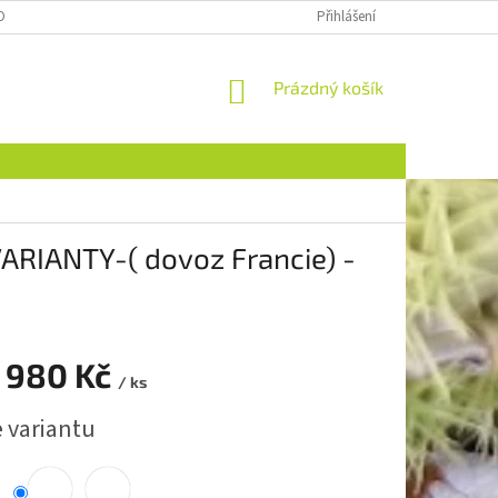
OBNÍCH ÚDAJŮ
Přihlášení
NÁKUPNÍ
Prázdný košík
KOŠÍK
ARIANTY-( dovoz Francie) -
 980 Kč
/ ks
e variantu