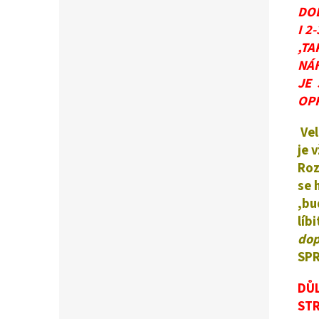
DO
I 2
,TA
NÁ
JE 
OPR
Ve
je 
Roz
se 
,bu
líb
dop
SPR
DŮL
STR