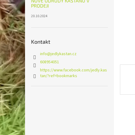
NOVÉ ODRŮDY KAŠTANŮ V
n
PRODEJI
e
l
20.10.2024
Kontakt
info
@
jedlykastan.cz
608954051
https://www.facebook.com/jedly.kas
tan/?ref=bookmarks