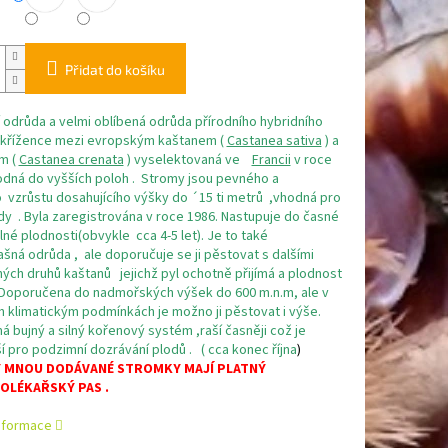
Přidat do košíku
 odrůda a velmi oblíbená odrůda přírodního hybridního
křížence mezi evropským kaštanem (
Castanea sativa
) a
m (
Castanea crenata
) vyselektovaná ve
Francii
v roce
odná do vyšších poloh . Stromy jsou pevného a
 vzrůstu dosahujícího výšky do ´15 ti metrů ,vhodná pro
dy . Byla zaregistrována v roce 1986. Nastupuje do časné
lné plodnosti(obvykle cca 4-5 let). Je to také
ná odrůda , ale doporučuje se ji pěstovat s dalšími
ných druhů kaštanů jejichž pyl ochotně přijímá a plodnost
 .Doporučena do nadmořských výšek do 600 m.n.m, ale v
h klimatickým podmínkách je možno ji pěstovat i výše.
 bujný a silný kořenový systém ,raší časněji což je
ší pro podzimní dozrávání plodů . ( cca konec října
)
 MNOU DODÁVANÉ STROMKY MAJÍ PLATNÝ
OLÉKAŘSKÝ PAS .
informace