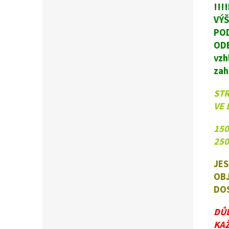
!
!!
VÝŠ
POD
ODE
vzh
zah
ST
VE 
150
250
JES
OBJ
DOS
DŮL
KAŽ