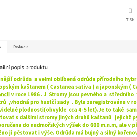
TISK
s
Diskuze
ailní popis produktu
nější odrůda a velmi oblíbená odrůda
přírodního hybr
opským kaštanem (
Castanea sativa
) a japonským (
C
ancii
v roce 1986 .
J Stromy jsou pevného a středního v
rů ,vhodná pro hustčí sady . Byla zaregistrována v ro
videlné plodnosti(obvykle cca 4-5 let).Je to také sam
tovat s dalšími stromy jiných druhů kaštanů jejichž py
oručena do nadmořských výšek do 600 m.n.m, ale v p
no ji pěstovat i výše. Odrůda má bujný a silný kořenový