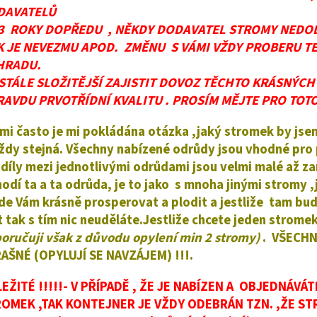
DAVATELŮ
-3 ROKY DOPŘEDU , NĚKDY DODAVATEL STROMY NEDOD
K JE NEVEZMU APOD. ZMĚNU S VÁMI VŽDY PROBERU T
HRADU.
STÁLE SLOŽITĚJŠÍ ZAJISTIT DOVOZ TĚCHTO KRÁSNÝC
AVDU PRVOTŘÍDNÍ KVALITU . PROSÍM MĚJTE PRO TOT
lmi často je mi pokládána otázka ,jaký stromek by js
vždy stejná. Všechny nabízené odrůdy jsou vhodné pr
díly mezi jednotlivými odrůdami jsou velmi malé až za
hodí ta a ta odrůda, je to jako s mnoha jinými stromy
de Vám krásně prosperovat a plodit a jestliže tam bu
it tak s tím nic neuděláte.Jestliže chcete jeden strom
oručuji však z důvodu opylení min 2 stromy)
.
VŠECHN
AŠNÉ (OPYLUJÍ SE NAVZÁJEM) !!!.
EŽITÉ !!!!!- V PŘÍPADĚ , ŽE JE NABÍZEN A OBJEDNÁ
OMEK ,TAK KONTEJNER JE VŽDY ODEBRÁN TZN. ,ŽE ST