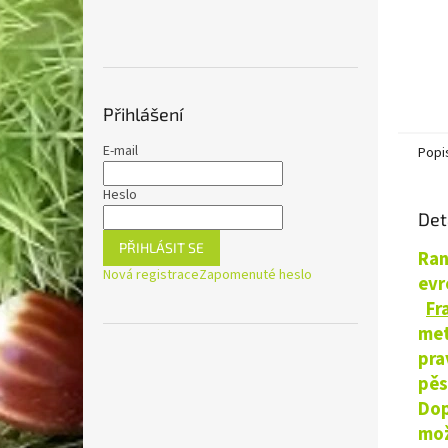
Přihlášení
E-mail
Popi
Heslo
Det
PŘIHLÁSIT SE
Ran
Nová registrace
Zapomenuté heslo
evr
Fr
met
pra
pěs
Dop
mož