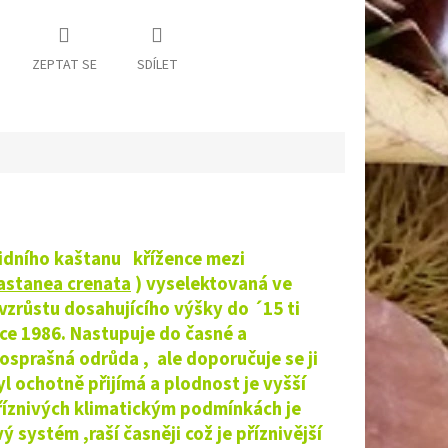
ZEPTAT SE
SDÍLET
idního kaštanu křížence mezi
astanea crenata
)
vyselektovaná ve
zrůstu dosahujícího výšky do ´15 ti
ce 1986. Nastupuje do časné a
osprašná odrůda , ale doporučuje se ji
l ochotně přijímá a plodnost je vyšší
říznivých klimatickým podmínkách je
 systém ,raší časněji což je příznivější