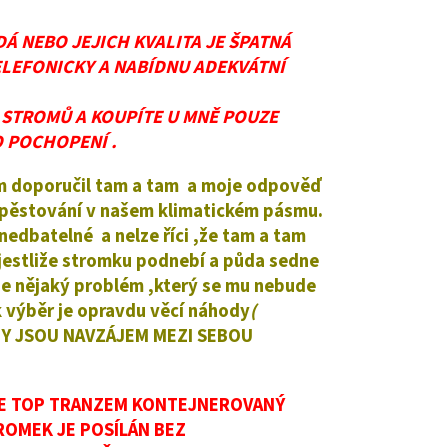
Á NEBO JEJICH KVALITA JE ŠPATNÁ
ELEFONICKY A NABÍDNU ADEKVÁTNÍ
H STROMŮ A KOUPÍTE U MNĚ POUZE
O POCHOPENÍ .
em doporučil tam a tam a moje odpověď
o pěstování v našem klimatickém pásmu.
nedbatelné a nelze říci ,že tam a tam
 ,jestliže stromku podnebí a půda sedne
de nějaký problém ,který se mu nebude
ek výběr je opravdu věcí náhody
(
Y JSOU NAVZÁJEM MEZI SEBOU
VÁTE TOP TRANZEM KONTEJNEROVANÝ
ROMEK JE POSÍLÁN BEZ