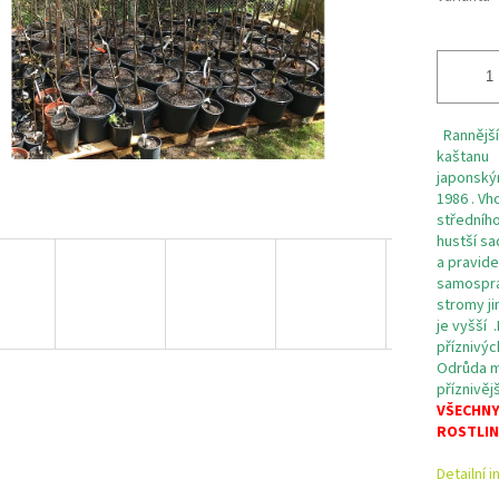
Rannější
kaštanu 
japonský
1986 . Vh
středního
hustší sa
a pravide
samospraš
stromy ji
je vyšší
příznivýc
Odrůda má
příznivěj
VŠECHNY
ROSTLIN
Detailní 