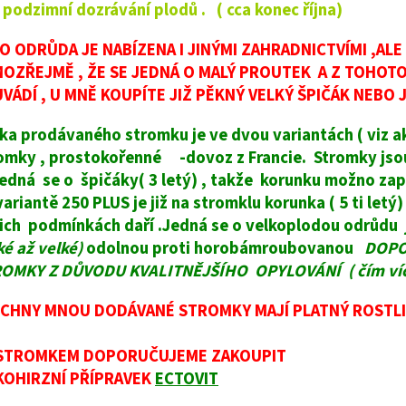
 podzimní dozrávání plodů . ( cca konec října)
O ODRŮDA JE NABÍZENA I JINÝMI ZAHRADNICTVÍMI ,AL
OZŘEJMĚ , ŽE SE JEDNÁ O MALÝ PROUTEK A Z TOHOT
VÁDÍ , U MNĚ KOUPÍTE JIŽ PĚKNÝ VELKÝ ŠPIČÁK NEBO 
ka prodávaného stromku je ve dvou variantách ( viz akt
omky , prostokořenné -dovoz z Francie. Stromky jsou 
jedná se o špičáky( 3 letý) , takže korunku možno zap
variantě 250 PLUS je již na stromklu korunka ( 5 ti let
ich podmínkách daří .Jedná se o velkoplodou odrůdu
ké až velké)
odolnou proti horobámroubovanou
DOPO
OMKY Z DŮVODU KVALITNĚJŠÍHO OPYLOVÁNÍ ( čím více
CHNY MNOU DODÁVANÉ STROMKY MAJÍ PLATNÝ ROSTLI
 STROMKEM DOPORUČUJEME ZAKOUPIT
OHIRZNÍ PŘÍPRAVEK
ECTOVIT