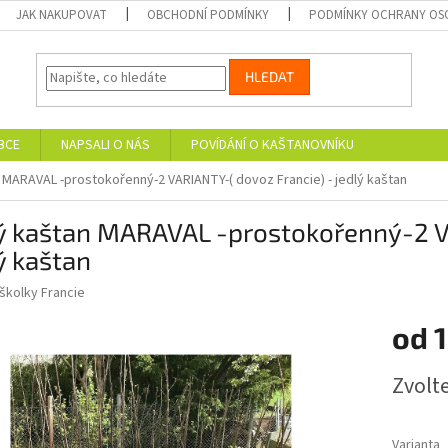
JAK NAKUPOVAT
OBCHODNÍ PODMÍNKY
PODMÍNKY OCHRANY OS
HLEDAT
BCE
NAPSALI O NÁS
POVÍDÁNÍ O KAŠTANOVNÍKU
n MARAVAL -prostokořenný-2 VARIANTY-( dovoz Francie) - jedlý kaštan
lý kaštan MARAVAL -prostokořenný-2 V
ý kaštan
školky Francie
od
1
Měrná
Zvolt
cena:
Varianta