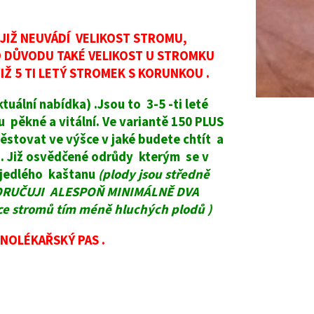
E JIŽ NEUVÁDÍ VELIKOST STROMU,
O DŮVODU TAKÉ VELIKOST U STROMKU
JIŽ 5 TI LETÝ STROMEK S KORUNKOU .
uální nabídka) .Jsou to 3-5 -ti leté
pěkné a vitální. Ve variantě 150 PLUS
ěstovat ve výšce v jaké budete chtít a
ý) . Již osvědčené odrůdy kterým se v
jedlého kaštanu
(plody jsou středně
RUČUJI ALESPOŇ MINIMÁLNĚ DVA
 stromů tím méně hluchých plodů )
NOLÉKAŘSKÝ PAS .