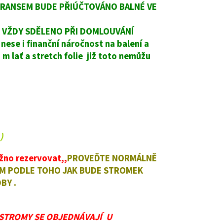
P TRANSEM BUDE PŘIÚČTOVÁNO BALNÉ VE
E VŽDY SDĚLENO PŘI DOMLOUVÁNÍ
nese i finanční náročnost na balení a
m lať a stretch folie již toto nemůžu
)
no rezervovat,,
PROVEĎTE NORMÁLNĚ
ŠÍM PODLE TOHO JAK BUDE STROMEK
BY .
,STROMY SE OBJEDNÁVAJÍ U