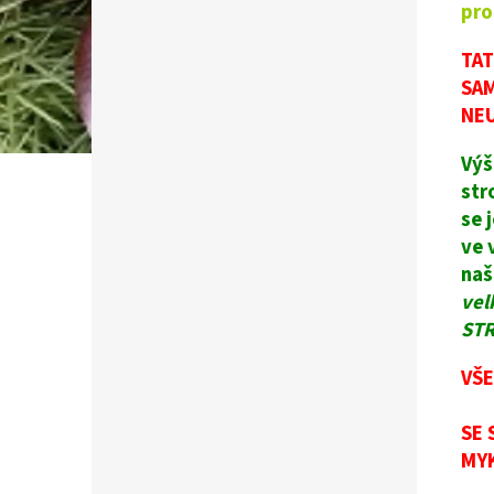
pro
TAT
SAM
NEU
Výš
str
se 
ve 
naš
vel
STR
VŠE
SE
MYK